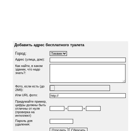
Добавить адрес бесплатного туалета
Город:
Адрес (улица, дом):
Как найти, в каком
здании, что надо
знать?:
Фото, если есть (до
2Мб):
Или URL фото:
Придумайте пример,
цифры должны быть
отличны от нуля
+
=
(проверка на
интеллект)
Пароль для
удаления: