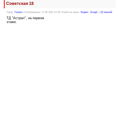
Советская 18
Город:
Тихвин
| Опубликовано: 17.02.2011 12:35 | Найти на карте:
Яндекс
,
Google
. |
(0) мнений
ТД "Астрал", на первом
этаже.