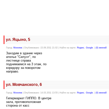
ул. Яцыно, 5
Город:
Могилев
| Опубликовано: 15.09.2011 21:02 | Найти на карте:
Яндекс
,
Google
. |
(0) мнений
Заходим в здание через
ателье "Силуэт", по
лестнице справа
поднимаемся на 3 этаж, по
коридору за поворотом
направо.
ул. Мовчанского, 6
Город:
Могилев
| Опубликовано: 14.03.2011 13:55 | Найти на карте:
Яндекс
,
Google
. |
(0) мнений
Гипермаркет ГИППО. В центре
зала, противоположная
сторона от касс