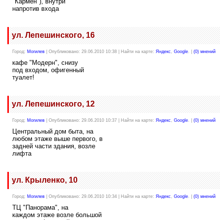
"Кармен"), внутри
напротив входа
ул. Лепешинского, 16
Город:
Могилев
| Опубликовано: 29.06.2010 10:38 | Найти на карте:
Яндекс
,
Google
. |
(0) мнений
кафе "Модерн", снизу
под входом, офигенный
туалет!
ул. Лепешинского, 12
Город:
Могилев
| Опубликовано: 29.06.2010 10:37 | Найти на карте:
Яндекс
,
Google
. |
(0) мнений
Центральный дом быта, на
любом этаже выше первого, в
задней части здания, возле
лифта
ул. Крыленко, 10
Город:
Могилев
| Опубликовано: 29.06.2010 10:34 | Найти на карте:
Яндекс
,
Google
. |
(0) мнений
ТЦ "Панорама", на
каждом этаже возле большой