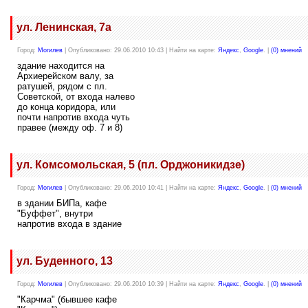
ул. Ленинская, 7а
Город:
Могилев
| Опубликовано: 29.06.2010 10:43 | Найти на карте:
Яндекс
,
Google
. |
(0) мнений
здание находится на
Архиерейском валу, за
ратушей, рядом с пл.
Советской, от входа налево
до конца коридора, или
почти напротив входа чуть
правее (между оф. 7 и 8)
ул. Комсомольская, 5 (пл. Орджоникидзе)
Город:
Могилев
| Опубликовано: 29.06.2010 10:41 | Найти на карте:
Яндекс
,
Google
. |
(0) мнений
в здании БИПа, кафе
"Буффет", внутри
напротив входа в здание
ул. Буденного, 13
Город:
Могилев
| Опубликовано: 29.06.2010 10:39 | Найти на карте:
Яндекс
,
Google
. |
(0) мнений
"Карчма" (бывшее кафе