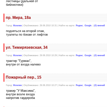
лестницы (дальней от
библиотеки)
пр. Мира, 18а
Город:
Могилев
| Опубликовано: 29.06.2010 10:31 | Найти на карте:
Яндекс
,
Google
. |
(0) мнений
подняться на второй этаж,
туалеты по бокам от лифтов
ул. Тимирязевская, 34
Город:
Могилев
| Опубликовано: 29.06.2010 10:29 | Найти на карте:
Яндекс
,
Google
. |
(0) мнений
трактир "Гурман",
внутри от входа налево
Пожарный пер., 15
Город:
Могилев
| Опубликовано: 29.06.2010 10:27 | Найти на карте:
Яндекс
,
Google
. |
(0) мнений
тракир "У Максима",
внутри возле входа
напротив гардероба