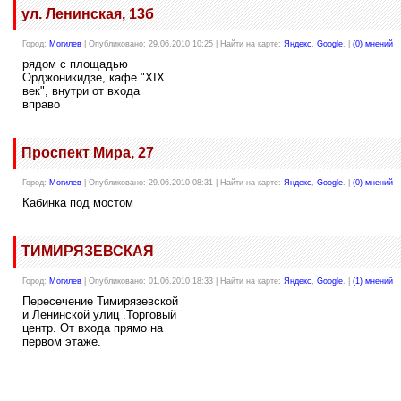
ул. Ленинская, 13б
Город:
Могилев
| Опубликовано: 29.06.2010 10:25 | Найти на карте:
Яндекс
,
Google
. |
(0) мнений
рядом с площадью
Орджоникидзе, кафе "XIX
век", внутри от входа
вправо
Проспект Мира, 27
Город:
Могилев
| Опубликовано: 29.06.2010 08:31 | Найти на карте:
Яндекс
,
Google
. |
(0) мнений
Кабинка под мостом
ТИМИРЯЗЕВСКАЯ
Город:
Могилев
| Опубликовано: 01.06.2010 18:33 | Найти на карте:
Яндекс
,
Google
. |
(1) мнений
Пересечение Тимирязевской
и Ленинской улиц .Торговый
центр. От входа прямо на
первом этаже.