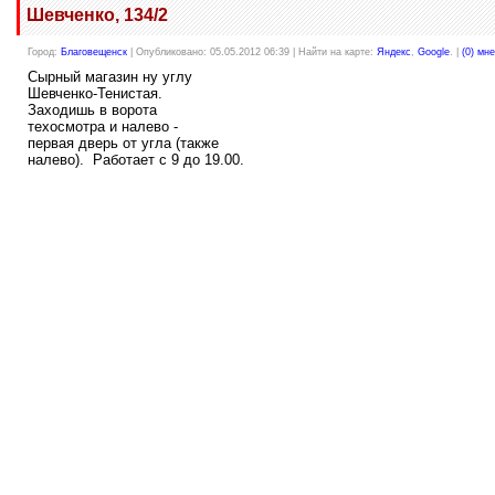
Шевченко, 134/2
Город:
Благовещенск
| Опубликовано: 05.05.2012 06:39 | Найти на карте:
Яндекс
,
Google
. |
(0) мн
Сырный магазин ну углу
Шевченко-Тенистая.
Заходишь в ворота
техосмотра и налево -
первая дверь от угла (также
налево). Работает с 9 до 19.00.