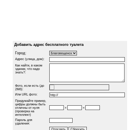
Добавить адрес бесплатного туалета
Город:
Адрес (улица, дом):
Как найти, в каком
здании, что надо
знать?:
Фото, если есть (до
2Мб):
Или URL фото:
Придумайте пример,
цифры должны быть
отличны от нуля
+
=
(проверка на
интеллект)
Пароль для
удаления: