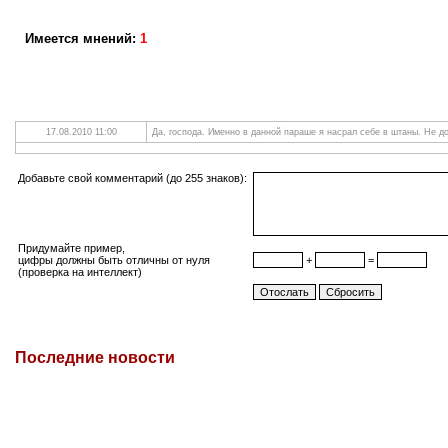
Имеется мнений:
1
17.08.2010 11:00
Да, господа. Именно в данной параше я насрал себе в штаны. Не д
Добавьте свой комментарий (до 255 знаков):
Придумайте пример,
цифры должны быть отличны от нуля
+
=
(проверка на интеллект)
Последние новости