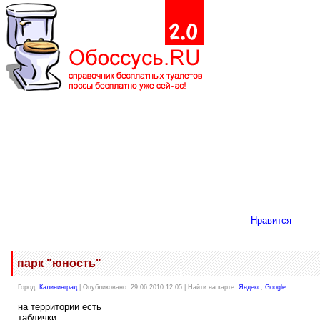
Нравится
парк "юность"
Город:
Калининград
| Опубликовано: 29.06.2010 12:05 | Найти на карте:
Яндекс
,
Google
.
на территории есть
таблички