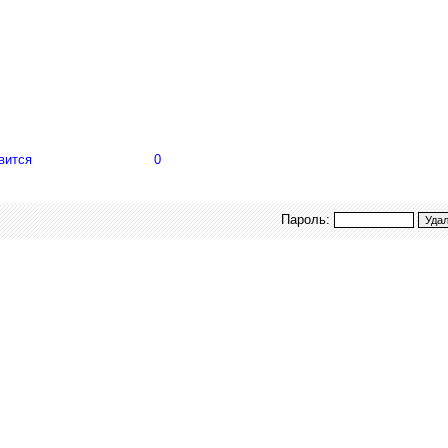
вится
0
Пароль: