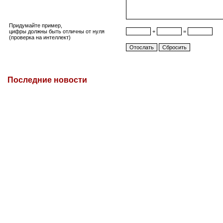
Придумайте пример,
цифры должны быть отличны от нуля
+
=
(проверка на интеллект)
Последние новости