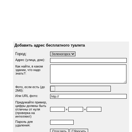
Добавить адрес бесплатного туалета
Город:
Адрес (улица, дом):
Как найти, в каком
здании, что надо
знать?:
Фото, если есть (до
2Мб):
Или URL фото:
Придумайте пример,
цифры должны быть
отличны от нуля
+
=
(проверка на
интеллект)
Пароль для
удаления: