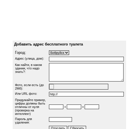
Добавить адрес бесплатного туалета
Город:
Адрес (улица, дом):
Как найти, в каком
здании, что надо
знать?:
Фото, если есть (до
2Мб):
Или URL фото:
Придумайте пример,
цифры должны быть
отличны от нуля
+
=
(проверка на
интеллект)
Пароль для
удаления: