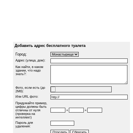
Добавить адрес бесплатного туалета
Город:
Адрес (улица, дом):
Как найти, в каком
здании, что надо
знать?:
Фото, если есть (до
2Мб):
Или URL фото:
Придумайте пример,
цифры должны быть
отличны от нуля
+
=
(проверка на
интеллект)
Пароль для
удаления: