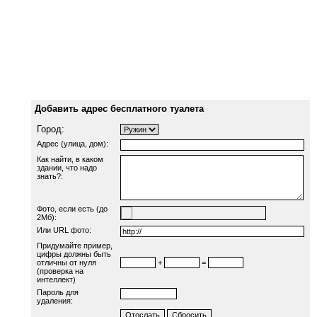
Добавить адрес бесплатного туалета
Город:
Адрес (улица, дом):
Как найти, в каком
здании, что надо
знать?:
Фото, если есть (до
2Мб):
Или URL фото:
Придумайте пример,
цифры должны быть
отличны от нуля
+
=
(проверка на
интеллект)
Пароль для
удаления: