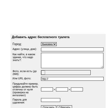
Добавить адрес бесплатного туалета
Город:
Адрес (улица, дом):
Как найти, в каком
здании, что надо
знать?:
Фото, если есть (до
2Мб):
Или URL фото:
Придумайте пример,
цифры должны быть
отличны от нуля
+
=
(проверка на
интеллект)
Пароль для
удаления: